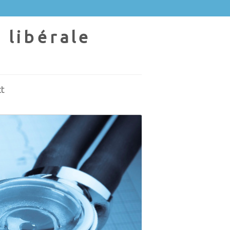
 libérale
t