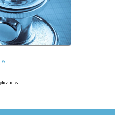
 05
plications.